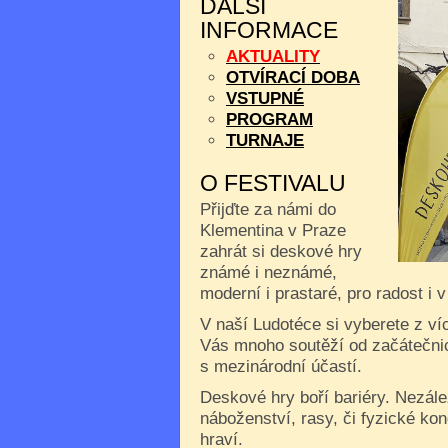
DALŠÍ
INFORMACE
AKTUALITY
OTVÍRACÍ DOBA
VSTUPNÉ
PROGRAM
TURNAJE
O FESTIVALU
Přijďte za námi do
Klementina v Praze
zahrát si deskové hry
známé i neznámé,
moderní i prastaré, pro radost i 
V naší Ludotéce si vyberete z ví
Vás mnoho soutěží od začátečnic
s mezinárodní účastí.
Deskové hry boří bariéry. Nezále
náboženství, rasy, či fyzické kon
hraví.