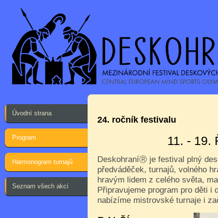
Úvodní strana
24. ročník festivalu
Program
11. - 19
Deskohraní
je festival plný de
Ⓡ
Harmonogram turnajů
předváděček, turnajů, volného hr
hravým lidem z celého světa, ma
Seznam všech akcí
Připravujeme program pro děti i d
nabízíme mistrovské turnaje i za